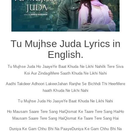
Tu Mujhse Juda Lyrics in
English.
Tu Mujhse Juda Ho Jaaye
Ye Baat Khuda Ne Likhi Nahi
Ik Tere Siva
Koi Aur Zindagi
Mere Saath Khuda Ne Likhi Nahi
Aadhi Takdeer Adhoori Lakeer
Jahan Ranjhe Se Bichhdi Thi Heer
Mere
haath Khuda Ne Likhi Nahi
Tu Mujhse Juda Ho Jaaye
Ye Baat Khuda Ne Likhi Nahi
Ho Mausam Saare Tere Sang Hai
Qismat Ke Taare Tere Sang Hai
Ho
Mausam Saare Tere Sang Hai
Qismat Ke Taare Tere Sang Hai
Duniya Ke Gam Chhu Bhi Na Paaye
Duniya Ke Gam Chhu Bhi Na