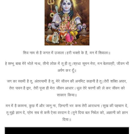
शिव नाम से है जगत में उजाला।
हरी भक्तो के है, मन में शिवाला॥
हे शम्भू बाबा मेरे भोले नाथ, तीनो लोक में तू ही तू।
श्रधा सुमन मेरा, मन बेलपत्री, जीवन भी
अर्पण कर दूँ॥
जग का स्वामी है तू, अंतरयामी है तू, मेरे जीवन की अनमिट कहानी है तू।
तेरी शक्ति अपार,
तेरा पावन है द्वार, तेरी पूजा ही मेरा जीवन आधार।
धुल तेरे चरणों की ले कर जीवन को
साकार किया॥
मन में है कामना, कुछ मैं और जानू ना, ज़िन्दगी भर करू तेरी आराधना।
सुख की पहचान दे,
तू मुझे ज्ञान दे, प्रेम सब से करूँ ऐसा वरदान दे।
तुने दिया बल निर्बल को, अज्ञानी को ज्ञान
दिया॥