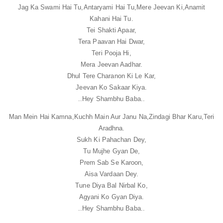
Jag Ka Swami Hai Tu,
Antaryami Hai Tu,
Mere Jeevan Ki,
Anamit
Kahani Hai Tu.
Tei Shakti Apaar,
Tera Paavan Hai Dwar,
Teri Pooja Hi,
Mera Jeevan Aadhar.
Dhul Tere Charanon Ki Le Kar,
Jeevan Ko Sakaar Kiya.
..Hey Shambhu Baba..
Man Mein Hai Kamna,
Kuchh Main Aur Janu Na,
Zindagi Bhar Karu,
Teri
Aradhna.
Sukh Ki Pahachan Dey,
Tu Mujhe Gyan De,
Prem Sab Se Karoon,
Aisa Vardaan Dey.
Tune Diya Bal Nirbal Ko,
Agyani Ko Gyan Diya.
..Hey Shambhu Baba..